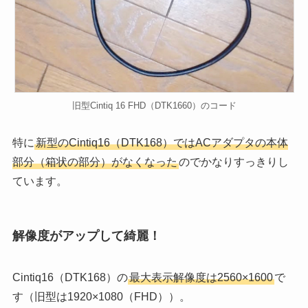
旧型Cintiq 16 FHD（DTK1660）のコード
特に
新型のCintiq16（DTK168）ではACアダプタの本体
部分（箱状の部分）がなくなった
のでかなりすっきりし
ています。
解像度がアップして綺麗！
Cintiq16（DTK168）の
最大表示解像度は2560×1600
で
す（旧型は1920×1080（FHD））。